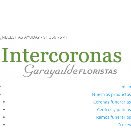
más de 40 años de experiencia en el
envío de coronas funerarias
a tanatorios
.
CORONAS FUNERARIAS REALIZADAS ARTESANALMENTE
ENVÍOS URGENTES (2-3 horas) A CUALQUIER TANATORIO DE LA
COMUNIDAD DE MADRID
¿NECESITAS AYUDA? - 91 356 75 41
Inicio
Nuestros productos
Coronas funerarias
Centros y palmas
Ramos funerarios
Cruces