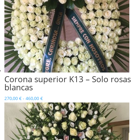
Corona superior K13 – Solo rosas
blancas
Rango
270,00
€
-
460,00
€
de
precios:
desde
270,00 €
hasta