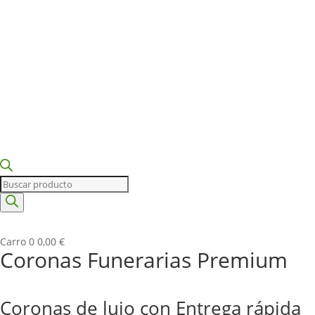
Búsqueda
de
productos
Carro
0
0,00
€
Coronas Funerarias Premium
Coronas de lujo con Entrega rápida