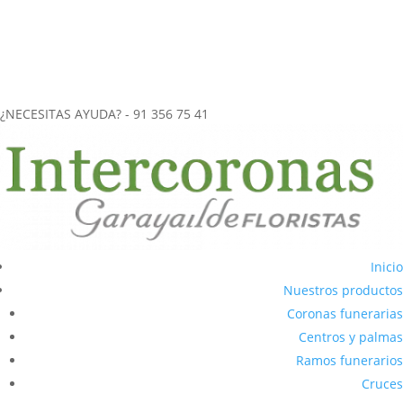
más de 40 años de experiencia en el
envío de coronas funerarias
a tanatorios
.
CORONAS FUNERARIAS REALIZADAS ARTESANALMENTE
ENVÍOS URGENTES (2-3 horas) A CUALQUIER TANATORIO DE LA
COMUNIDAD DE MADRID
¿NECESITAS AYUDA? - 91 356 75 41
Inicio
Nuestros productos
Coronas funerarias
Centros y palmas
Ramos funerarios
Cruces