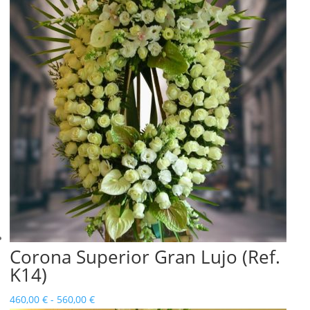
Corona Superior Gran Lujo (Ref.
K14)
Rango
460,00
€
-
560,00
€