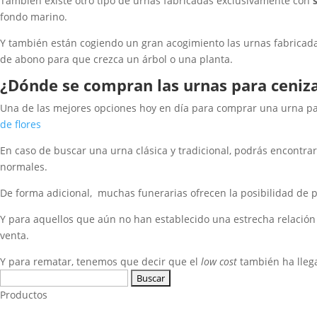
También existe otro tipo de urnas fabricadas exclusivamente con
fondo marino.
Y también están cogiendo un gran acogimiento las urnas fabrica
de abono para que crezca un árbol o una planta.
¿Dónde se compran las urnas para ceniz
Una de las mejores opciones hoy en día para comprar una urna para
de flores
En caso de buscar una urna clásica y tradicional, podrás encontrarl
normales.
De forma adicional, muchas funerarias ofrecen la posibilidad de
Y para aquellos que aún no han establecido una estrecha relación
venta.
Y para rematar, tenemos que decir que el
low cost
también ha llega
Buscar:
Productos