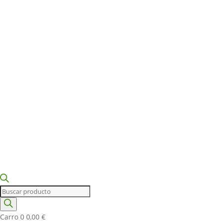
Búsqueda
de
productos
Carro
0
0,00
€