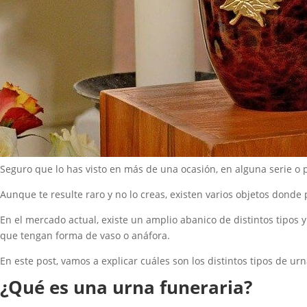
Seguro que lo has visto en más de una ocasión, en alguna serie o 
Aunque te resulte raro y no lo creas, existen varios objetos dond
En el mercado actual, existe un amplio abanico de distintos tipos
que tengan forma de vaso o anáfora.
En este post, vamos a explicar cuáles son los distintos tipos de ur
¿Qué es una urna funeraria?