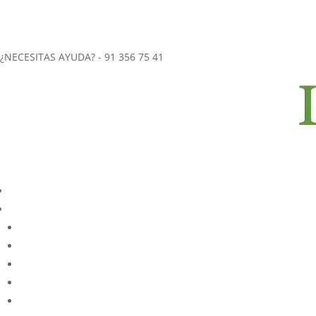
más de 40 años de experiencia en el
envío de coronas funerarias 
CORONAS FUNERARIAS REALIZADAS ARTESANALMENTE
ENVÍOS URGENTES (2-3 horas) A CUALQUIER TANATORIO DE LA 
¿NECESITAS AYUDA? - 91 356 75 41