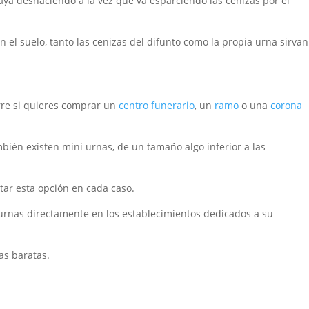
vaya deshaciendo a la vez que va esparciendo las cenizas por el
en el suelo, tanto las cenizas del difunto como la propia urna sirvan
rre si quieres comprar un
centro funerario
, un
ramo
o una
corona
mbién existen mini urnas, de un tamaño algo inferior a las
tar esta opción en cada caso.
urnas directamente en los establecimientos dedicados a su
as baratas.