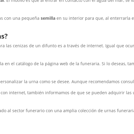
sal
. El motivo es que al entrar en contacto con el agua del mar, se 
das con una pequeña
semilla
en su interior para que, al enterrarla 
as?
 las cenizas de un difunto es a través de internet. Igual que ocu
a en el catálogo de la página web de la funeraria. Si lo deseas, ta
 personalizar la urna como se desee. Aunque recomendamos consul
 con internet, también informamos de que se pueden adquirir las 
do al sector funerario con una amplia colección de urnas funerari