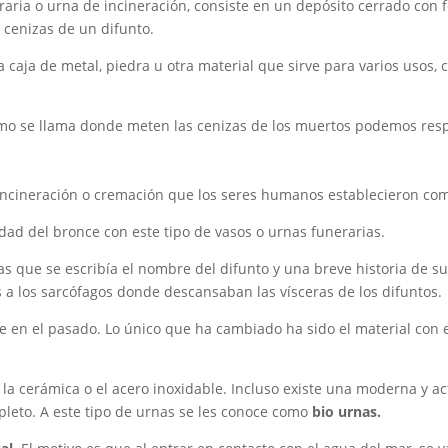
aria o urna de incineración, consiste en un depósito cerrado con f
s cenizas de un difunto.
aja de metal, piedra u otra material que sirve para varios usos, c
cómo se llama donde meten las cenizas de los muertos podemos re
 incineración o cremación que los seres humanos establecieron co
ad del bronce con este tipo de vasos o urnas funerarias.
s que se escribía el nombre del difunto y una breve historia de su 
a los sarcófagos donde descansaban las vísceras de los difuntos.
en el pasado. Lo único que ha cambiado ha sido el material con el 
a cerámica o el acero inoxidable. Incluso existe una moderna y act
pleto. A este tipo de urnas se les conoce como
bio urnas.