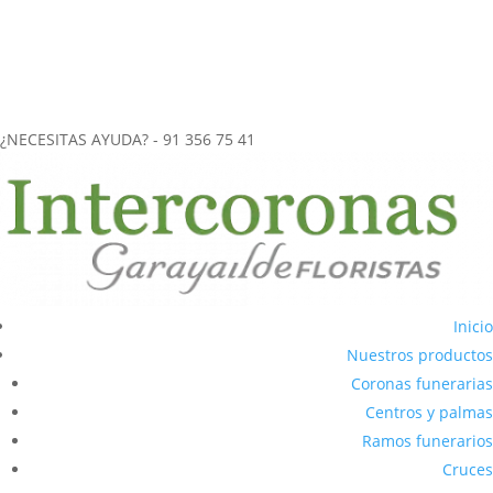
más de 40 años de experiencia en el
envío de coronas funerarias
a tanatorios
.
CORONAS FUNERARIAS REALIZADAS ARTESANALMENTE
ENVÍOS URGENTES (2-3 horas) A CUALQUIER TANATORIO DE LA
COMUNIDAD DE MADRID
¿NECESITAS AYUDA? - 91 356 75 41
Inicio
Nuestros productos
Coronas funerarias
Centros y palmas
Ramos funerarios
Cruces