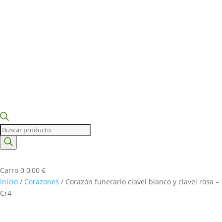
Búsqueda
de
productos
Carro
0
0,00
€
Inicio
/
Corazones
/ Corazón funerario clavel blanco y clavel rosa –
Cr4