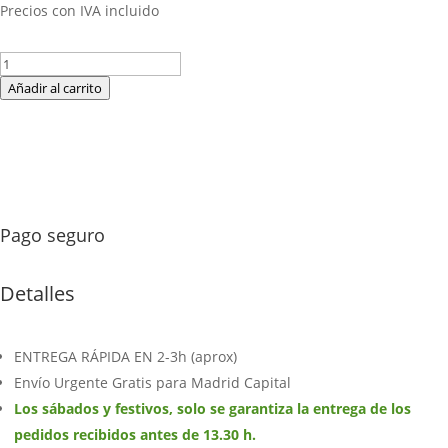
Precios con IVA incluido
Corazón
funerario
Añadir al carrito
clavel
blanco
y
clavel
rosa
-
Pago seguro
Cr4
cantidad
Detalles
ENTREGA RÁPIDA EN 2-3h (aprox)
Envío Urgente Gratis para Madrid Capital
Los sábados y festivos, solo se garantiza la entrega de los
pedidos recibidos antes de 13.30 h.