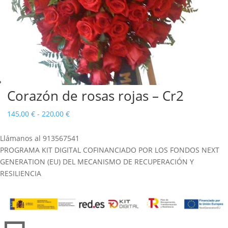
Corazón de rosas rojas – Cr2
Rango
145,00
€
-
220,00
€
de
Llámanos al 913567541
precios:
PROGRAMA KIT DIGITAL COFINANCIADO POR LOS FONDOS NEXT
desde
GENERATION (EU) DEL MECANISMO DE RECUPERACIÓN Y
145,00 €
RESILIENCIA
hasta
220,00 €