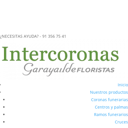
más de 40 años de experiencia en el
envío de coronas funerarias
a tanatorios
.
CORONAS FUNERARIAS REALIZADAS ARTESANALMENTE
ENVÍOS URGENTES (2-3 horas) A CUALQUIER TANATORIO DE LA
COMUNIDAD DE MADRID
¿NECESITAS AYUDA? - 91 356 75 41
Inicio
Nuestros productos
Coronas funerarias
Centros y palmas
Ramos funerarios
Cruces