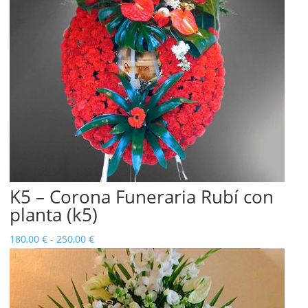
K5 – Corona Funeraria Rubí con
planta (k5)
Rango
180,00
€
-
250,00
€
de
precios:
desde