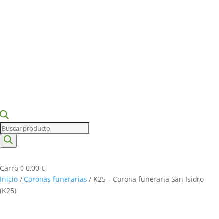
Búsqueda
de
productos
Carro
0
0,00
€
Inicio
/
Coronas funerarias
/ K25 – Corona funeraria San Isidro
(K25)