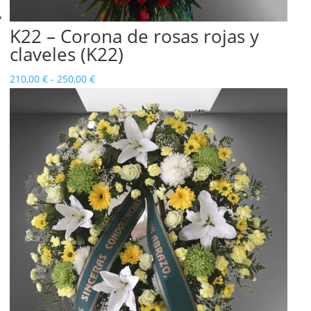
K22 – Corona de rosas rojas y
claveles (K22)
Rango
210,00
€
-
250,00
€
de
precios:
desde
210,00 €
hasta
250,00 €