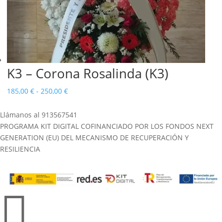
K3 – Corona Rosalinda (K3)
Rango
185,00
€
-
250,00
€
de
Llámanos al 913567541
precios:
PROGRAMA KIT DIGITAL COFINANCIADO POR LOS FONDOS NEXT
desde
GENERATION (EU) DEL MECANISMO DE RECUPERACIÓN Y
185,00 €
RESILIENCIA
hasta
250,00 €
