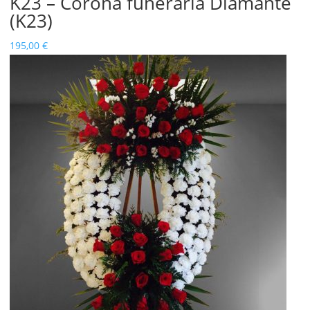
K23 – Corona funeraria Diamante
(K23)
195,00
€