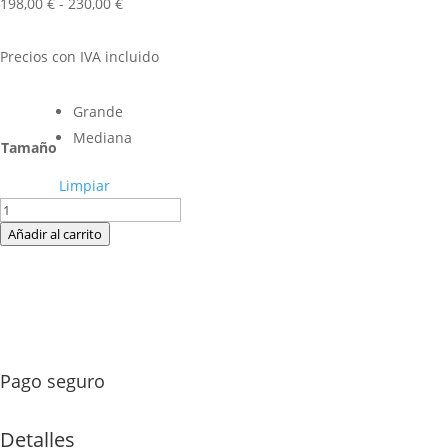
Rango
198,00
€
-
230,00
€
de
precios:
Precios con IVA incluido
desde
198,00 €
Grande
hasta
Mediana
230,00 €
Tamaño
Limpiar
K25
-
Añadir al carrito
Corona
funeraria
San
Isidro
(K25)
cantidad
Pago seguro
Detalles