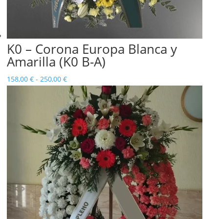
K0 – Corona Europa Blanca y
Amarilla (K0 B-A)
Rango
158,00
€
-
250,00
€
de
precios:
desde
158,00 €
hasta
250,00 €