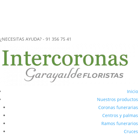
más de 40 años de experiencia en el
envío de coronas funerarias
a tanatorios
.
CORONAS FUNERARIAS REALIZADAS ARTESANALMENTE
ENVÍOS URGENTES (2-3 horas) A CUALQUIER TANATORIO DE LA
COMUNIDAD DE MADRID
¿NECESITAS AYUDA? - 91 356 75 41
Inicio
Nuestros productos
Coronas funerarias
Centros y palmas
Ramos funerarios
Cruces