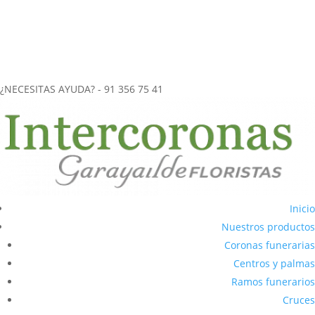
más de 40 años de experiencia en el
envío de coronas funerarias
a tanatorios
.
CORONAS FUNERARIAS REALIZADAS ARTESANALMENTE
ENVÍOS URGENTES (2-3 horas) A CUALQUIER TANATORIO DE LA
COMUNIDAD DE MADRID
¿NECESITAS AYUDA? - 91 356 75 41
Inicio
Nuestros productos
Coronas funerarias
Centros y palmas
Ramos funerarios
Cruces