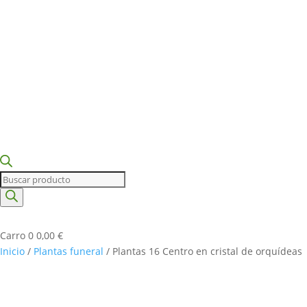
Búsqueda
de
productos
Carro
0
0,00
€
Inicio
/
Plantas funeral
/ Plantas 16 Centro en cristal de orquídeas