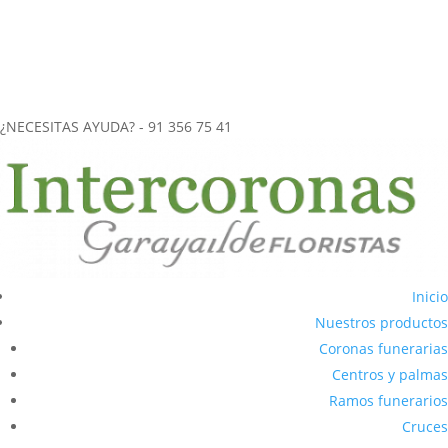
más de 40 años de experiencia en el
envío de coronas funerarias
a tanatorios
.
CORONAS FUNERARIAS REALIZADAS ARTESANALMENTE
ENVÍOS URGENTES (2-3 horas) A CUALQUIER TANATORIO DE LA
COMUNIDAD DE MADRID
¿NECESITAS AYUDA? - 91 356 75 41
Inicio
Nuestros productos
Coronas funerarias
Centros y palmas
Ramos funerarios
Cruces