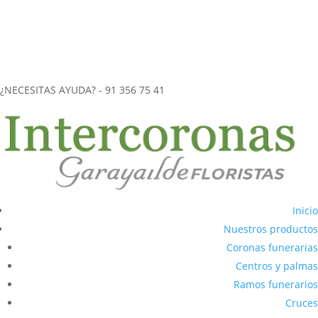
más de 40 años de experiencia en el
envío de coronas funerarias
a tanatorios
.
CORONAS FUNERARIAS REALIZADAS ARTESANALMENTE
ENVÍOS URGENTES (2-3 horas) A CUALQUIER TANATORIO DE LA
COMUNIDAD DE MADRID
¿NECESITAS AYUDA? - 91 356 75 41
Inicio
Nuestros productos
Coronas funerarias
Centros y palmas
Ramos funerarios
Cruces