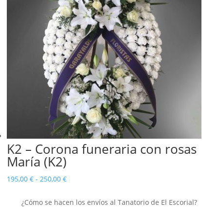
K2 – Corona funeraria con rosas
María (K2)
Rango
195,00
€
-
250,00
€
de
¿Cómo se hacen los envíos al Tanatorio de El Escorial?
precios:
desde