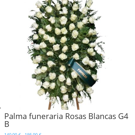
Palma funeraria Rosas Blancas G4
B
Rango
140,00
€
-
195,00
€