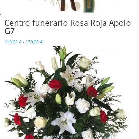
Centro funerario Rosa Roja Apolo
G7
Rango
110,00
€
-
170,00
€
de
precios:
desde
110,00 €
hasta
170,00 €