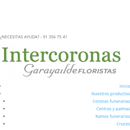
más de 40 años de experiencia en el
envío de coronas funerarias
a tanatorios
.
CORONAS FUNERARIAS REALIZADAS ARTESANALMENTE
ENVÍOS URGENTES (2-3 horas) A CUALQUIER TANATORIO DE LA
COMUNIDAD DE MADRID
¿NECESITAS AYUDA? - 91 356 75 41
Inicio
Nuestros productos
Coronas funerarias
Centros y palmas
Ramos funerarios
Cruces