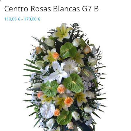
Centro Rosas Blancas G7 B
Rango
110,00
€
-
170,00
€
de
precios:
desde
110,00 €
hasta
170,00 €