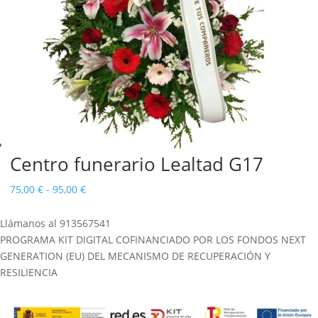
Centro funerario Lealtad G17
Rango
75,00
€
-
95,00
€
de
Llámanos al 913567541
precios:
PROGRAMA KIT DIGITAL COFINANCIADO POR LOS FONDOS NEXT
desde
GENERATION (EU) DEL MECANISMO DE RECUPERACIÓN Y
75,00 €
RESILIENCIA
hasta
95,00 €