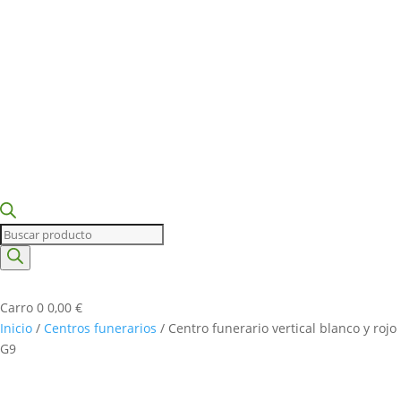
Búsqueda
de
productos
Carro
0
0,00
€
Inicio
/
Centros funerarios
/ Centro funerario vertical blanco y rojo
G9