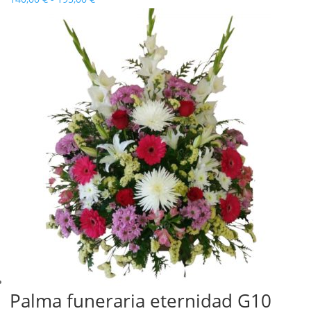
de
precios:
desde
140,00 €
hasta
195,00 €
Palma funeraria eternidad G10