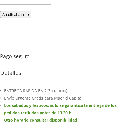
Centro
funerario
Añadir al carrito
vertical
blanco
y
rojo
G9
cantidad
Pago seguro
Detalles
ENTREGA RÁPIDA EN 2-3h (aprox)
Envío Urgente Gratis para Madrid Capital
Los sábados y festivos, solo se garantiza la entrega de los
pedidos recibidos antes de 13.30 h.
Otro horario consultar disponibilidad