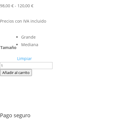
Rango
98,00
€
-
120,00
€
de
precios:
Precios con IVA incluido
desde
98,00 €
Grande
hasta
Mediana
120,00 €
Tamaño
Limpiar
Corona
palma
Añadir al carrito
G0
cantidad
Pago seguro