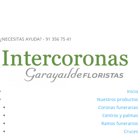
más de 40 años de experiencia en el
envío de coronas funerarias
a tanatorios
.
CORONAS FUNERARIAS REALIZADAS ARTESANALMENTE
ENVÍOS URGENTES (2-3 horas) A CUALQUIER TANATORIO DE LA
COMUNIDAD DE MADRID
¿NECESITAS AYUDA? - 91 356 75 41
Inicio
Nuestros productos
Coronas funerarias
Centros y palmas
Ramos funerarios
Cruces