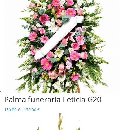
140,00 €
hasta
195,00 €
Palma funeraria Leticia G20
Rango
150,00
€
-
170,00
€
de
precios: