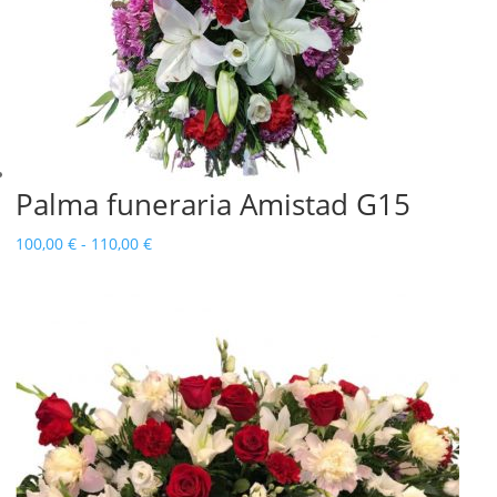
Palma funeraria Amistad G15
Rango
100,00
€
-
110,00
€
de
precios:
desde
100,00 €
hasta
110,00 €