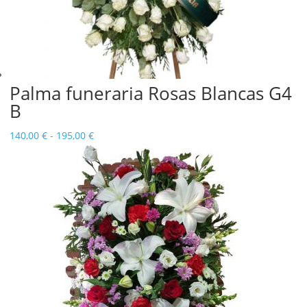
Palma funeraria Rosas Blancas G4
B
Rango
140,00
€
-
195,00
€
de
precios:
desde
140,00 €
hasta
195,00 €