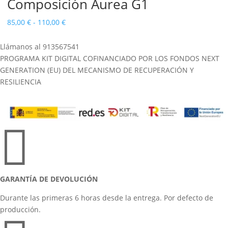
Composición Aurea G1
Rango
85,00
€
-
110,00
€
de
Llámanos al 913567541
precios:
PROGRAMA KIT DIGITAL COFINANCIADO POR LOS FONDOS NEXT
desde
GENERATION (EU) DEL MECANISMO DE RECUPERACIÓN Y
85,00 €
RESILIENCIA
hasta
110,00 €

GARANTÍA DE DEVOLUCIÓN
Durante las primeras 6 horas desde la entrega. Por defecto de
producción.