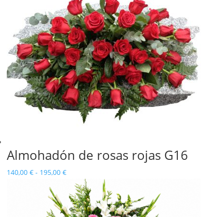
hasta
130,00 €
Almohadón de rosas rojas G16
Rango
140,00
€
-
195,00
€
de
precios:
desde