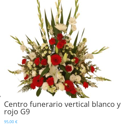
desde
150,00 €
hasta
170,00 €
Centro funerario vertical blanco y
rojo G9
95,00
€