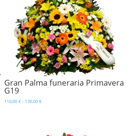
Gran Palma funeraria Primavera
G19
Rango
110,00
€
-
130,00
€
de
precios:
desde
110,00 €