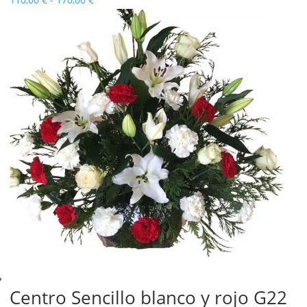
de
precios:
desde
110,00 €
hasta
170,00 €
Centro Sencillo blanco y rojo G22