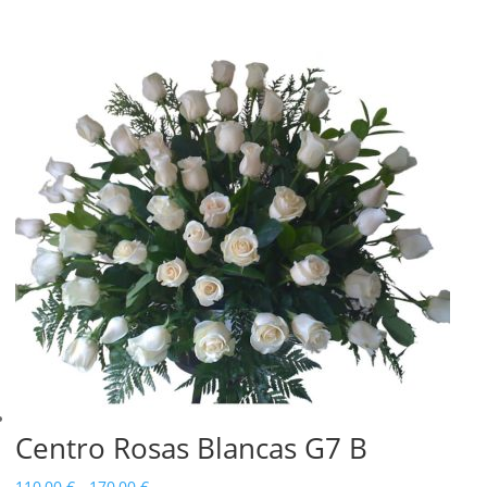
Centro Rosas Blancas G7 B
Rango
110,00
€
-
170,00
€