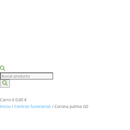
Búsqueda
de
productos
Carro
0
0,00
€
Inicio
/
Centros funerarios
/ Corona palma G0